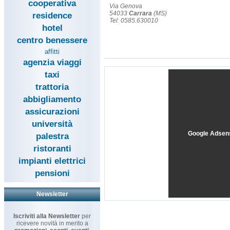
cooperativa
Via Genova
54033
Carrara
(MS)
residence
Tel: 0585.630010
hotel
centro benessere
affitti
agenzia viaggi
taxi
trattoria
abbigliamento
assicurazioni
università
Google Adsen
palestra
ristoranti
impianti elettrici
pensioni
Newsletter
Iscriviti alla Newsletter
per
ricevere novità in merito a