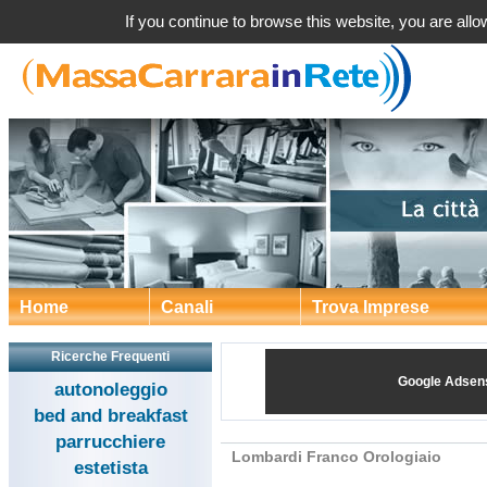
Lombardi Franco Orol
If you continue to browse this website, you are allow
Home
Canali
Trova Imprese
Ricerche Frequenti
Google Adsen
autonoleggio
bed and breakfast
parrucchiere
Lombardi Franco Orologiaio
estetista