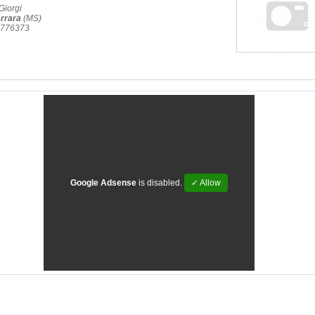
Giorgi
rrara
(MS)
5.776373
Google Adsense
is disabled.
✓ Allow