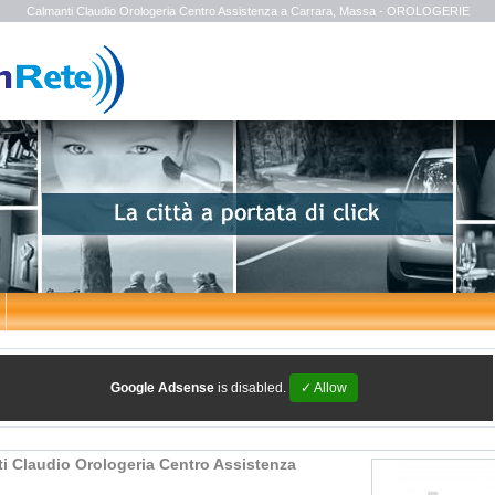
Calmanti Claudio Orologeria Centro Assistenza a Carrara, Massa - OROLOGERIE
Google Adsense
is disabled.
✓ Allow
i Claudio Orologeria Centro Assistenza