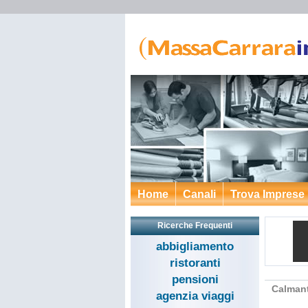
Home
Canali
Trova Imprese
Ricerche Frequenti
abbigliamento
ristoranti
pensioni
Calmant
agenzia viaggi