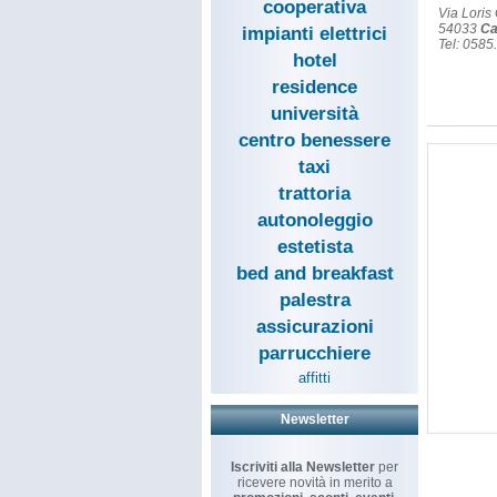
cooperativa
Via Loris 
54033
Ca
impianti elettrici
Tel: 058
hotel
residence
università
centro benessere
taxi
trattoria
autonoleggio
estetista
bed and breakfast
palestra
assicurazioni
parrucchiere
affitti
Newsletter
Iscriviti alla Newsletter
per
ricevere novità in merito a